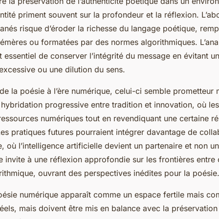
e la préservation de l’authenticité poétique dans un enviro
antité priment souvent sur la profondeur et la réflexion. L’
tanés risque d’éroder la richesse du langage poétique, rem
émères ou formatées par des normes algorithmiques. L’anal
st essentiel de conserver l’intégrité du message en évitant u
excessive ou une dilution du sens.
 de la poésie à l’ère numérique, celui-ci semble prometteur m
ybridation progressive entre tradition et innovation, où le
 ressources numériques tout en revendiquant une certaine ré
es pratiques futures pourraient intégrer davantage de colla
ù l’intelligence artificielle devient un partenaire et non un
invite à une réflexion approfondie sur les frontières entre 
ithmique, ouvrant des perspectives inédites pour la poésie
ésie numérique apparaît comme un espace fertile mais co
éels, mais doivent être mis en balance avec la préservation