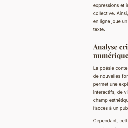
expressions et i
collective. Ains
en ligne joue un
texte.
Analyse cri
numériqu
La poésie conte
de nouvelles fo
permet une explo
interactifs, de 
champ esthétique
l’accès à un publ
Cependant, cett