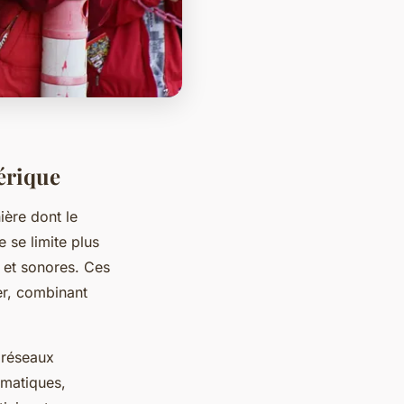
mérique
ière dont le
e se limite plus
s et sonores. Ces
er, combinant
 réseaux
rmatiques,