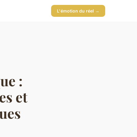
L'émotion du réel →
ue :
es et
ques