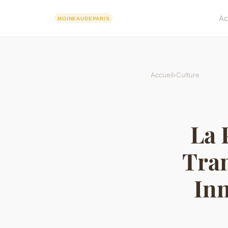
Ac
Accueil
›
Culture
La 
Tran
Inn