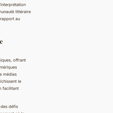
interprétation
unauté littéraire
 rapport au
re
ques, offrant
umériques
de médias
ichissent le
facilitant
 des défis