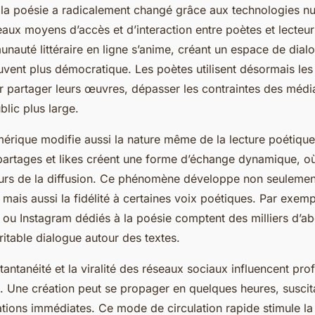
 la poésie a radicalement changé grâce aux technologies n
aux moyens d’accès et d’interaction entre poètes et lecteur
unauté littéraire en ligne s’anime, créant un espace de dialo
uvent plus démocratique. Les poètes utilisent désormais le
 partager leurs œuvres, dépasser les contraintes des média
blic plus large.
mérique modifie aussi la nature même de la lecture poétique
artages et likes créent une forme d’échange dynamique, où 
urs de la diffusion. Ce phénomène développe non seulemen
ais aussi la fidélité à certaines voix poétiques. Par exemp
 ou Instagram dédiés à la poésie comptent des milliers d’ab
ritable dialogue autour des textes.
instantanéité et la viralité des réseaux sociaux influencent pr
e. Une création peut se propager en quelques heures, susci
tions immédiates. Ce mode de circulation rapide stimule la 