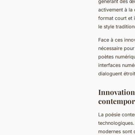
générant des œuv
activement à la 
format court et 
le style tradition
Face à ces innov
nécessaire pour 
poètes numérique
interfaces numér
dialoguent étroi
Innovation
contempor
La poésie conte
technologiques. P
modernes sont c