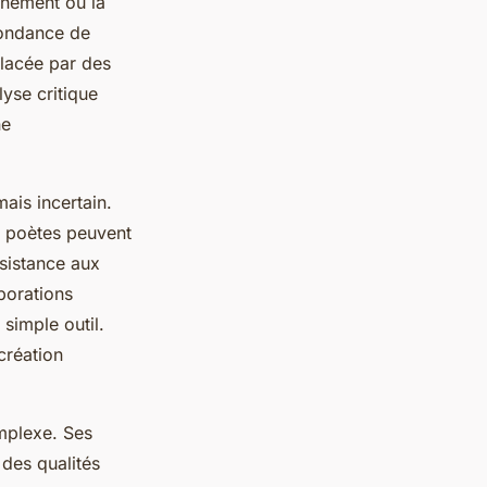
nnement où la
abondance de
placée par des
yse critique
ne
ais incertain.
s poètes peuvent
sistance aux
borations
 simple outil.
création
.
mplexe. Ses
 des qualités