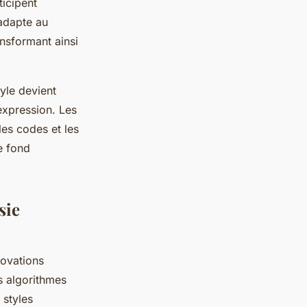
ticipent
’adapte au
ansformant ainsi
yle devient
expression. Les
les codes et les
e fond
sie
novations
es algorithmes
 styles