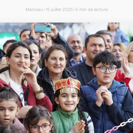
Marceau
•
15 juillet 2025
•
5 min de lecture