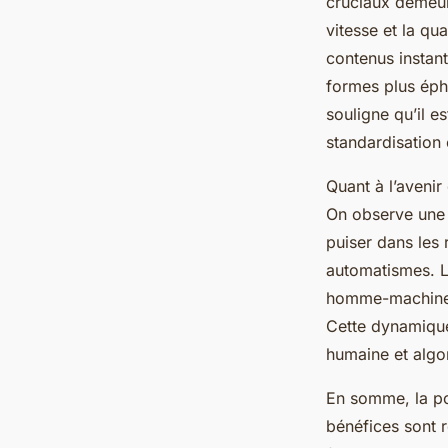
cruciaux demeur
vitesse et la qu
contenus instan
formes plus éph
souligne qu’il e
standardisation 
Quant à l’avenir
On observe une h
puiser dans les
automatismes. L
homme-machine, o
Cette dynamique 
humaine et algor
En somme, la po
bénéfices sont r