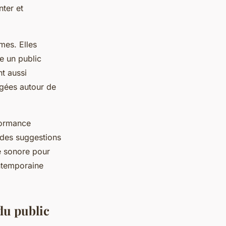
nter et
mes. Elles
e un public
t aussi
agées autour de
rformance
 des suggestions
se sonore pour
ontemporaine
du public