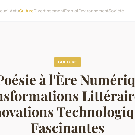
cueil
Actu
Culture
Divertissement
Emploi
Environnement
Société
CULTURE
Poésie à l'Ère Numériq
sformations Littérair
ovations Technologi
Fascinantes