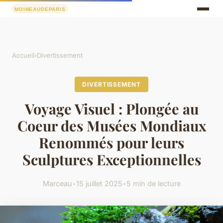
Accueil
›
Divertissement
DIVERTISSEMENT
Voyage Visuel : Plongée au
Coeur des Musées Mondiaux
Renommés pour leurs
Sculptures Exceptionnelles
Marceau
•
15 juillet 2025
•
5 min de lecture