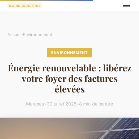
Accueil
›
Environnement
ENVIRONNEMENT
Énergie renouvelable : libérez
votre foyer des factures
élevées
Marceau
•
30 juillet 2025
•
8 min de lecture